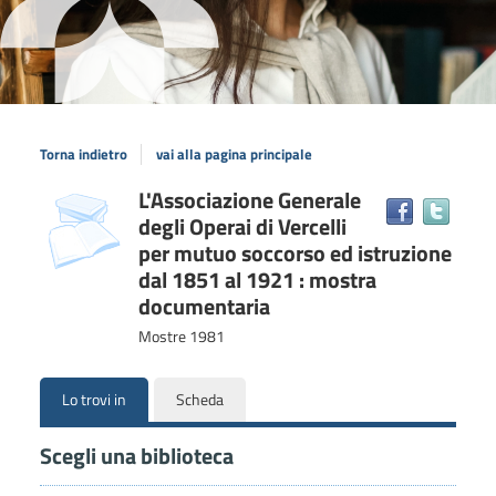
Torna indietro
vai alla pagina principale
Dettaglio
L'Associazione Generale
copertina
Trova
degli Operai di Vercelli
il
del
docum
per mutuo soccorso ed istruzione
documento
in
dal 1851 al 1921 : mostra
altre
documentaria
risors
Mostre
1981
Lo trovi in
Scheda
Scegli una biblioteca