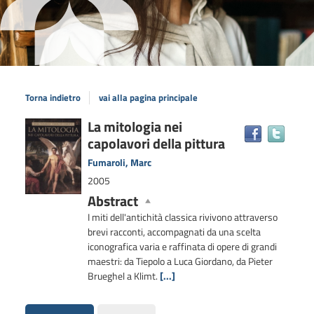
Torna indietro
vai alla pagina principale
Dettaglio
La mitologia nei
Trova
capolavori della pittura
il
del
docum
documento
Fumaroli, Marc
in
2005
altre
Abstract
risors
I miti dell'antichità classica rivivono attraverso
brevi racconti, accompagnati da una scelta
iconografica varia e raffinata di opere di grandi
maestri: da Tiepolo a Luca Giordano, da Pieter
Brueghel a Klimt.
[...]