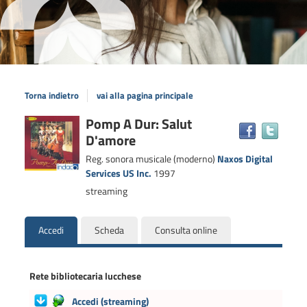
Torna indietro
vai alla pagina principale
Dettaglio
Pomp A Dur: Salut
Trova
D'amore
il
del
docum
documento
Reg. sonora musicale (moderno)
Naxos Digital
in
Services US Inc.
1997
altre
streaming
risors
Accedi
Scheda
Consulta online
Rete bibliotecaria lucchese
Accedi
(streaming)