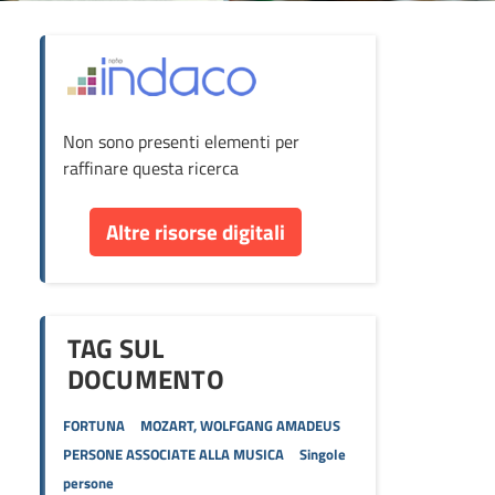
ova
Non sono presenti elementi per
cumento
raffinare questa ricerca
re
Altre risorse digitali
orse
TAG SUL
DOCUMENTO
FORTUNA
MOZART, WOLFGANG AMADEUS
PERSONE ASSOCIATE ALLA MUSICA
Singole
persone