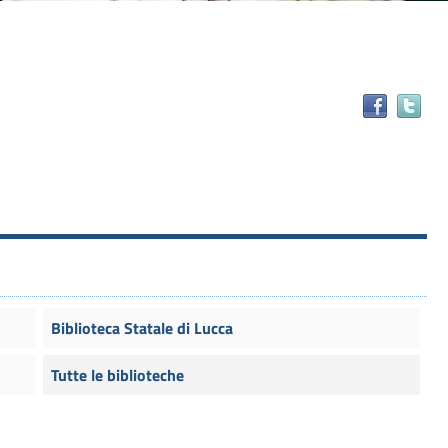
Tr
il
do
in
alt
ris
Biblioteca Statale di Lucca
Tutte le biblioteche