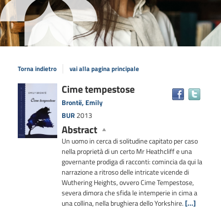
Torna indietro
vai alla pagina principale
Dettaglio
Cime tempestose
Trova
il
del
Brontë, Emily
docum
documento
BUR
2013
in
Abstract
altre
risors
Un uomo in cerca di solitudine capitato per caso
nella proprietà di un certo Mr Heathcliff e una
governante prodiga di racconti: comincia da qui la
narrazione a ritroso delle intricate vicende di
Wuthering Heights, ovvero Cime Tempestose,
severa dimora che sfida le intemperie in cima a
una collina, nella brughiera dello Yorkshire.
[...]