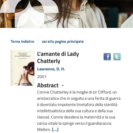
Torna indietro
vai alla pagina principale
Dettaglio
L'amante di Lady
Trova
Chatterly
il
del
docum
documento
Lawrence, D. H.
in
2001
altre
Abstract
risors
Connie Chatterley è la moglie di sir Clifford, un
aristocratico che in seguito a una ferita di guerra
è diventato impotente (metafora della sterilità
intellettualistica della sua cultura e della sua
classe). Connie desidera la maternità e la sua
carica vitale la spinge verso il guardiacaccia
Mellors.
[...]