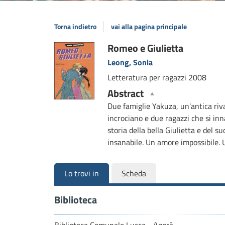
Torna indietro
vai alla pagina principale
Dettaglio
Romeo e Giulietta
Leong, Sonia
del
Letteratura per ragazzi
2008
documento
Abstract
Due famiglie Yakuza, un'antica rival
incrociano e due ragazzi che si in
storia della bella Giulietta e del
insanabile. Un amore impossibile. 
Lo trovi in
Scheda
Biblioteca