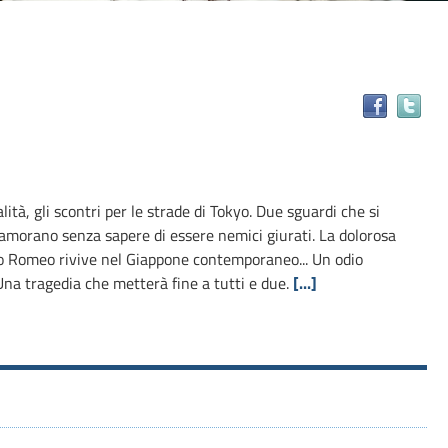
Tr
il
do
in
alt
ità, gli scontri per le strade di Tokyo. Due sguardi che si
ris
namorano senza sapere di essere nemici giurati. La dolorosa
 suo Romeo rivive nel Giappone contemporaneo... Un odio
Una tragedia che metterà fine a tutti e due.
[...]