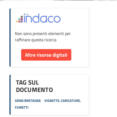
ova
Non sono presenti elementi per
cumento
raffinare questa ricerca
re
Altre risorse digitali
orse
TAG SUL
DOCUMENTO
GRAN BRETAGNA
VIGNETTE, CARICATURE,
FUMETTI