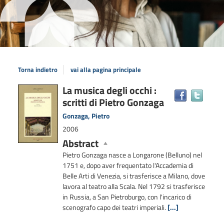
Torna indietro
vai alla pagina principale
Dettaglio
La musica degli occhi :
Trova
scritti di Pietro Gonzaga
il
del
docum
documento
Gonzaga, Pietro
in
2006
altre
Abstract
risors
Pietro Gonzaga nasce a Longarone (Belluno) nel
1751 e, dopo aver frequentato l'Accademia di
Belle Arti di Venezia, si trasferisce a Milano, dove
lavora al teatro alla Scala. Nel 1792 si trasferisce
in Russia, a San Pietroburgo, con l'incarico di
scenografo capo dei teatri imperiali.
[...]