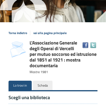
Torna indietro
vai alla pagina principale
Dettaglio
L'Associazione Generale
copertina
Trova
degli Operai di Vercelli
il
del
docum
per mutuo soccorso ed istruzione
documento
in
dal 1851 al 1921 : mostra
altre
documentaria
risors
Mostre
1981
Lo trovi in
Scheda
Scegli una biblioteca