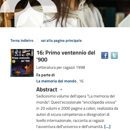
Torna indietro
vai alla pagina principale
Dettaglio
16: Primo ventennio del
Trova
'900
il
del
docum
documento
Letteratura per ragazzi
1998
in
Fa parte di
altre
La memoria del mondo
, 16
risors
Abstract
Sedicesimo volume dell'opera "La memoria del
mondo". Quest'eccezionale "enciclopedia visiva"
in 20 volumi e 2000 pagine a colori, realizzata da
autori di sicura competenza e disegnatori di
livello internazionale, racconta ai ragazzi
l'avventura dell'universo e dell'umanità.
[...]