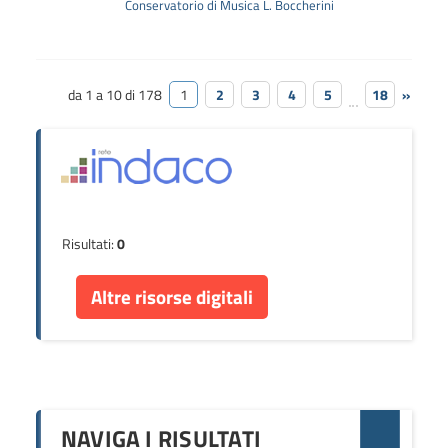
Conservatorio di Musica L. Boccherini
da 1 a 10 di 178
1
2
3
4
5
18
»
Risultati:
0
Altre risorse digitali
NAVIGA I RISULTATI