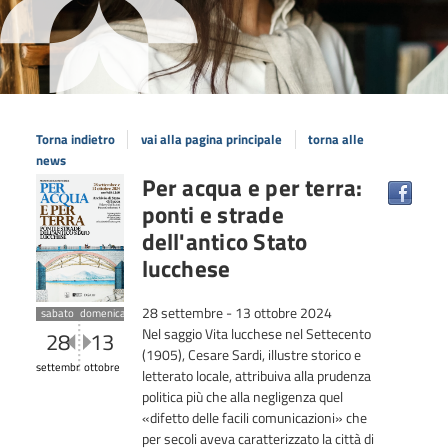
Torna indietro
vai alla pagina principale
torna alle
news
Per acqua e per terra:
ponti e strade
dell'antico Stato
lucchese
28 settembre - 13 ottobre 2024
sabato
domenica
Nel saggio Vita lucchese nel Settecento
28
13
(1905), Cesare Sardi, illustre storico e
settembre
ottobre
letterato locale, attribuiva alla prudenza
politica più che alla negligenza quel
«difetto delle facili comunicazioni» che
per secoli aveva caratterizzato la città di