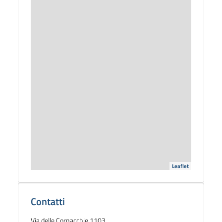
Leaflet
Dettagli
biblioteca
Contatti
Via delle Cornacchie 1103