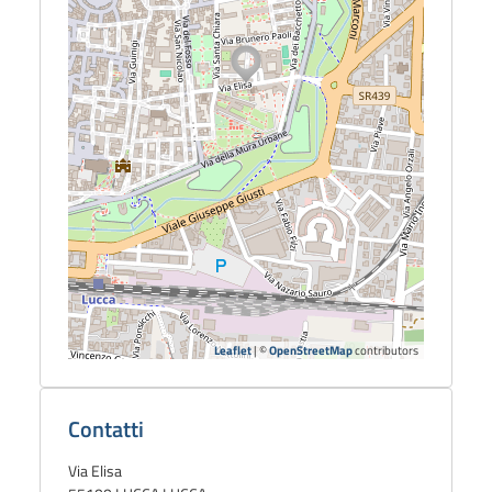
Leaflet
| ©
OpenStreetMap
contributors
Dettagli
biblioteca
Contatti
Via Elisa