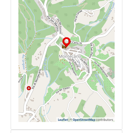
Leaflet
| ©
OpenStreetMap
contributors
Dettagli