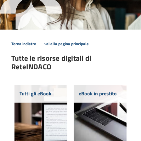
Torna indietro
vai alla pagina principale
Tutte le risorse digitali di
ReteINDACO
Tutti gli eBook
eBook in prestito
in
Prodotti editoriali digitali
a le
con prestito limitato a 14
esso
giorni e riservato agli
e alle
iscritti alle biblioteche
.
della Provincia di Lucca