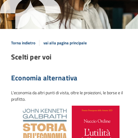
Torna indietro
vai alla pagina principale
Scelti per voi
Economia alternativa
L'economia da altri punti di vista, oltre le proiezioni, le borse e il
profitto.
Scorri
Scorri
indietro
in
la
avanti
vetrina
la
vetrina