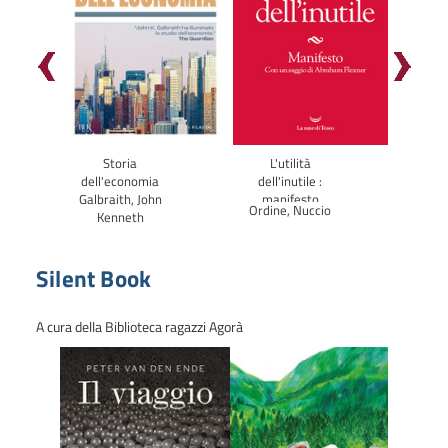
Storia
L'utilità
Pun
dell'economia
dell'inutile :
Žiže
Galbraith, John
manifesto
Ordine, Nuccio
Kenneth
Silent Book
A cura della Biblioteca ragazzi Agorà
Scorri
Scorri
indietro
in
la
avanti
vetrina
la
vetrina