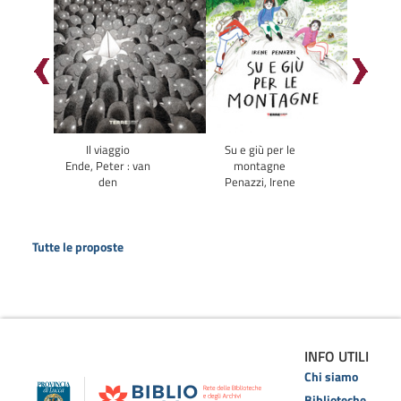
Il viaggio
Su e giù per le
R
Ende, Peter : van
montagne
Ral
den
Penazzi, Irene
Tutte le proposte
INFO UTILI
Chi siamo
Biblioteche