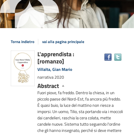
Torna indietro
vai alla pagina principale
Dettaglio
L'apprendista :
Trova
[romanzo]
il
del
docum
documento
Villalta, Gian Mario
in
narrativa
2020
altre
Abstract
risors
Fuori piove, fa freddo. Dentro la chiesa, in un
piccolo paese del Nord-Est, fa ancora più freddo.
È quasi buio, la luce del mattino non riesce a
imporsi. Un uomo, Tilio, sta portando via i moccoli
dai candelieri, raschia la cera colata, mette
candele nuove. Sistema tutto seguendo l'ordine
che gli hanno insegnato, perché si deve mettere