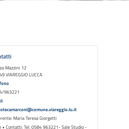
li
teca
tatti
za Mazzini 12
49 VIAREGGIO LUCCA
efono
4/963221
il
liotecamarconi@comune.viareggio.lu.it
rente: Maria Teresa Giorgetti
 • Contatti: Tel. 0584 963221- Sale Studio -