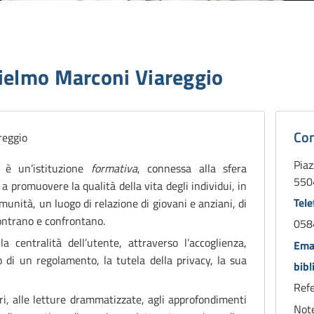
ielmo Marconi Viareggio
Dettag
biblio
Con
Piaz
i è un’
istituzione
formativa
, connessa alla sfera
550
 a promuovere la qualità della vita degli individui, in
Tel
comunità, un luogo di relazione
di giovani e anziani, di
ncontrano e confrontano.
058
a centralità dell’utente, attraverso l’accoglienza,
Ema
tto di un regolamento, la tutela della privacy, la sua
bib
Refe
ori, alle letture drammatizzate, agli approfondimenti
Note