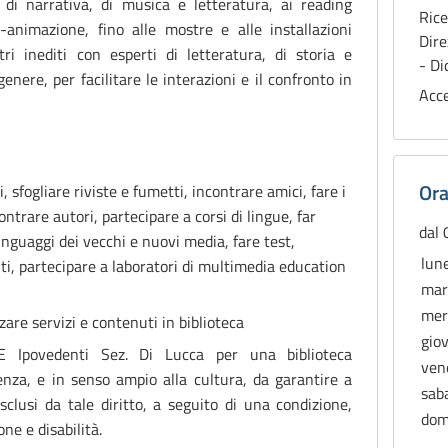
e di narrativa, di musica e letteratura, ai reading
Rice
-animazione, fino alle mostre e alle installazioni
Dire
ntri inediti con esperti di letteratura, di storia e
- Di
enere, per facilitare le interazioni e il confronto in
Acce
Ora
, sfogliare riviste e fumetti, incontrare amici, fare i
ontrare autori, partecipare a corsi di lingue, far
dal
linguaggi dei vecchi e nuovi media, fare test,
lun
iti, partecipare a laboratori di multimedia education
mar
mer
zare servizi e contenuti in biblioteca
gio
 E Ipovedenti Sez. Di Lucca
per una biblioteca
ven
scenza, e in senso ampio alla cultura, da garantire a
sab
clusi da tale diritto, a seguito di una condizione,
dom
ne e disabilità.