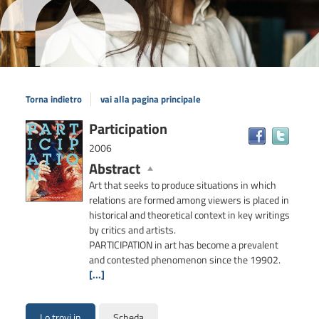
Torna indietro
vai alla pagina principale
Dettaglio
Participation
Trova
il
del
2006
docum
documento
Abstract
in
Art that seeks to produce situations in which
altre
relations are formed among viewers is placed in
risors
historical and theoretical context in key writings
by critics and artists.
PARTICIPATION in art has become a prevalent
and contested phenomenon since the 19902.
[...]
Lo trovi in
Scheda