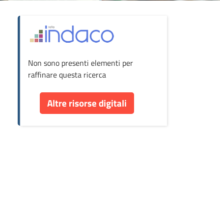
ova
Non sono presenti elementi per
cumento
raffinare questa ricerca
re
Altre risorse digitali
orse