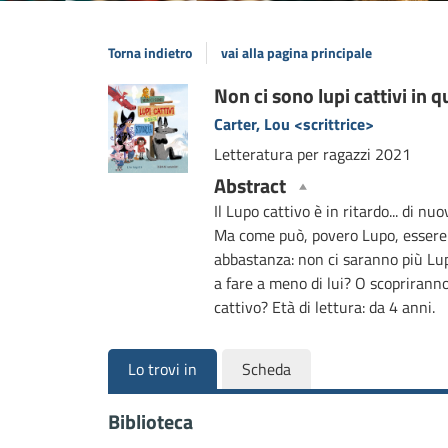
Torna indietro
vai alla pagina principale
Dettaglio
Non ci sono lupi cattivi in q
Carter, Lou <scrittrice>
del
Letteratura per ragazzi
2021
documento
Abstract
Il Lupo cattivo è in ritardo... di n
Ma come può, povero Lupo, essere
abbastanza: non ci saranno più Lupi
a fare a meno di lui? O scoprirann
cattivo? Età di lettura: da 4 anni.
Lo trovi in
Scheda
Biblioteca