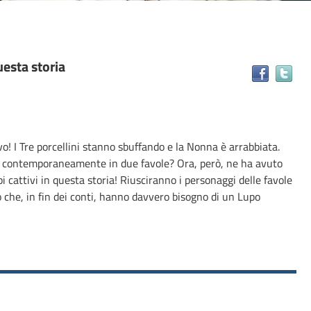
uesta storia
Tr
il
do
in
alt
uovo! I Tre porcellini stanno sbuffando e la Nonna è arrabbiata.
ris
 contemporaneamente in due favole? Ora, però, ne ha avuto
 cattivi in questa storia! Riusciranno i personaggi delle favole
o che, in fin dei conti, hanno davvero bisogno di un Lupo