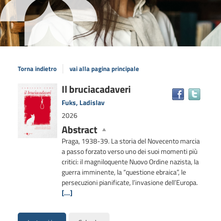
Torna indietro
vai alla pagina principale
Dettaglio
Il bruciacadaveri
Trova
il
del
Fuks, Ladislav
docum
documento
2026
in
Abstract
altre
risors
Praga, 1938-39. La storia del Novecento marcia
a passo forzato verso uno dei suoi momenti più
critici: il magniloquente Nuovo Ordine nazista, la
guerra imminente, la “questione ebraica”, le
persecuzioni pianificate, l’invasione dell’Europa.
[...]