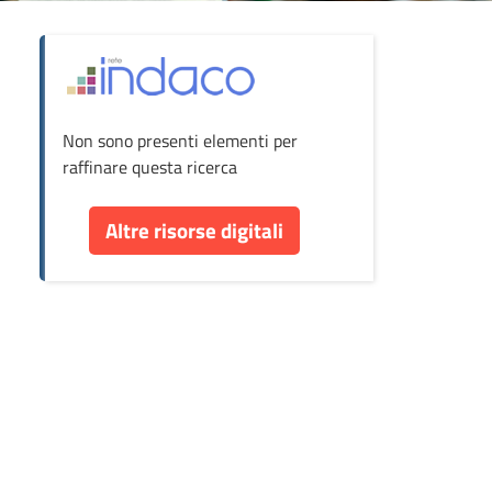
ova
Non sono presenti elementi per
cumento
raffinare questa ricerca
re
Altre risorse digitali
orse