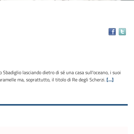
Tr
il
do
in
alt
ris
o Sbadiglio lasciando dietro di sé una casa sull'oceano, i suoi
caramelle ma, soprattutto, il titolo di Re degli Scherzi.
[...]