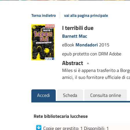
Torna indietro
vai alla pagina principale
Dettaglio
I terribili due
Barnett Mac
del
eBook
Mondadori
2015
documento
epub protetto con DRM Adobe
Abstract
Miles si è appena trasferito a Borg
amici, il suo fornitore ufficiale di 
Accedi
Scheda
Consulta online
Rete bibliotecaria lucchese
Copie per prestito: 1 Disponibili: 1