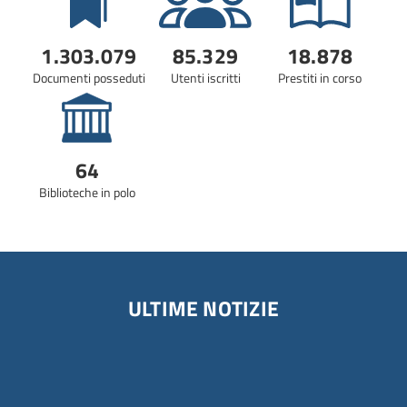
dati
del
1.303.079
85.329
18.878
polo
Documenti posseduti
Utenti iscritti
Prestiti in corso
64
Biblioteche in polo
ULTIME NOTIZIE