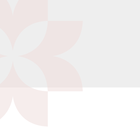
Tranquillo dottore, ci
Tono Monogatari
penso io
Previous
Next