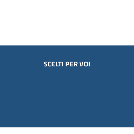
SCELTI PER VOI
Romantici alla riscossa
A cura della Biblioteca Civica Agorà